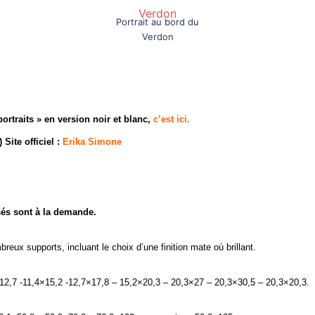
Portrait au bord du
Verdon
ortraits » en version noir et blanc,
c’est ici.
Site officiel :
Erika Simone
és sont à la demande.
eux supports, incluant le choix d’une finition mate où brillant.
2,7 -11,4×15,2 -12,7×17,8 – 15,2×20,3 – 20,3×27 – 20,3×30,5 – 20,3×20,3.