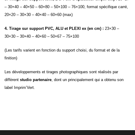
– 30×40 – 40×50 – 60×80 – 50×100 – 76×100, format spécifique carré,
20×20 – 30×30 – 40×40 – 60×60 (max)
4. Tirage sur support PVC, ALU et PLEXI ex (en cm) :
23×30 –
30×30 – 30×40 – 40×60 – 50×67 – 75×100
(Les tarifs varient en fonction du support choisi, du format et de la
finition)
Les développements et tirages photographiques sont réalisés par
diffèrent
studio partenaire
, dont un principalement qui a obtenu son
label Imprim’Vert.