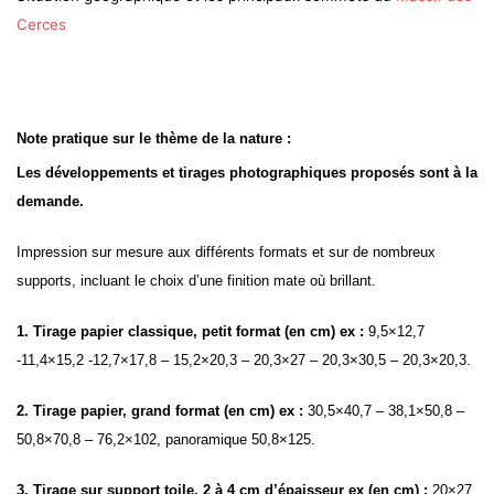
Cerces
Note pratique sur le thème de la nature :
Les développements et tirages photographiques proposés sont à la
demande.
Impression sur mesure aux différents formats et sur de nombreux
supports, incluant le choix d’une finition mate où brillant.
1. Tirage papier classique, petit format (en cm) ex :
9,5×12,7
-11,4×15,2 -12,7×17,8 – 15,2×20,3 – 20,3×27 – 20,3×30,5 – 20,3×20,3.
2. Tirage papier, grand format (en cm) ex :
30,5×40,7 – 38,1×50,8 –
50,8×70,8 – 76,2×102, panoramique 50,8×125.
3. Tirage sur support toile, 2 à 4 cm d’épaisseur ex (en cm) :
20×27