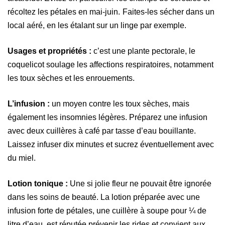
récoltez les pétales en mai-juin.
Faites-les sécher dans un
local aéré, en les étalant sur un linge par
exemple
.
Usages et propriétés :
c’est une plante pectorale, le
coquelicot soulage les affections respiratoires, notamment
les toux sèches et les enrouements.
L’infusion :
un moyen
contre les toux sèches, mais
également les insomnies légères.
Préparez une infusion
avec deux cuillères à café par tasse d’eau bouillante.
Laissez infuser dix minutes et sucrez éventuellement avec
du miel.
Lotion tonique :
Une si jolie fleur ne pouvait être ignorée
dans les soins de beauté.
L
a lotion préparée avec une
infusion forte de pétales, une cuillère à soupe pour ¼ de
litre d’eau, est réputée prévenir les rides et convient aux