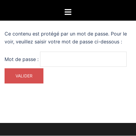
Aller
Ouvrir/fermer
au
le
contenu
menu
Ce contenu est protégé par un mot de passe. Pour le
voir, veuillez saisir votre mot de passe ci-dessous :
Mot de passe :