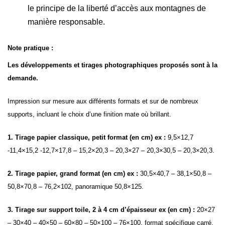
le principe de la liberté d’accès aux montagnes de
manière responsable.
Note pratique :
Les développements et tirages photographiques proposés sont à la
demande.
Impression sur mesure aux différents formats et sur de nombreux
supports, incluant le choix d’une finition mate où brillant.
1. Tirage papier classique, petit format (en cm) ex :
9,5×12,7
-11,4×15,2 -12,7×17,8 – 15,2×20,3 – 20,3×27 – 20,3×30,5 – 20,3×20,3.
2. Tirage papier, grand format (en cm) ex :
30,5×40,7 – 38,1×50,8 –
50,8×70,8 – 76,2×102, panoramique 50,8×125.
3. Tirage sur support toile, 2 à 4 cm d’épaisseur ex (en cm) :
20×27
– 30×40 – 40×50 – 60×80 – 50×100 – 76×100, format spécifique carré,