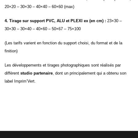
20×20 – 30×30 – 40×40 – 60×60 (max)
4. Tirage sur support PVC, ALU et PLEXI ex (en cm) :
23×30 –
30×30 – 30×40 – 40×60 – 50×67 – 75×100
(Les tarifs varient en fonction du support choisi, du format et de la
finition)
Les développements et tirages photographiques sont réalisés par
diffèrent
studio partenaire
, dont un principalement qui a obtenu son
label Imprim’Vert.