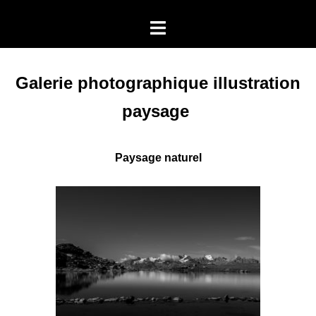
Aller
Ouvrir/fermer
au
le
contenu
menu
Galerie photographique illustration
paysage
Paysage naturel