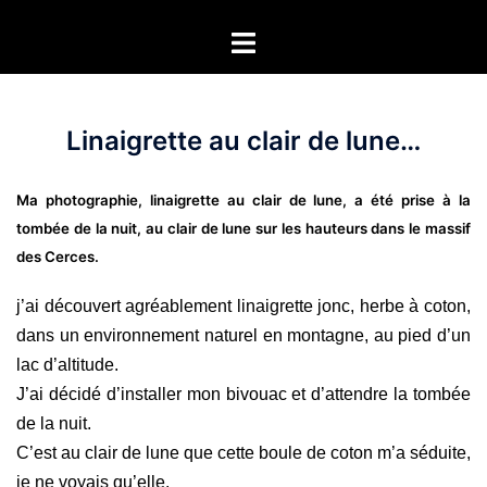
Aller
Ouvrir/fermer
au
le
contenu
menu
Linaigrette au clair de lune…
Ma photographie, linaigrette au clair de lune, a été prise à la
tombée de la nuit, au clair de lune sur les hauteurs dans le massif
des Cerces.
j’ai découvert agréablement
linaigrette jonc
,
herbe à coton,
d
ans un environnement naturel en montagne
, au pied d’un
lac d’altitude.
J’ai décidé d’installer mon bivouac et d’attendre la tombée
de la nuit.
C’est au clair de lune que cette boule de coton m’a séduite,
je ne voyais qu’elle.