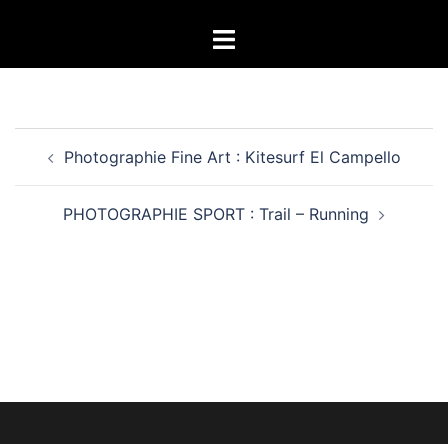
Aller
Ouvrir/fermer
au
le
contenu
menu
Navigation
Photographie Fine Art : Kitesurf El Campello
d’article
PHOTOGRAPHIE SPORT : Trail – Running