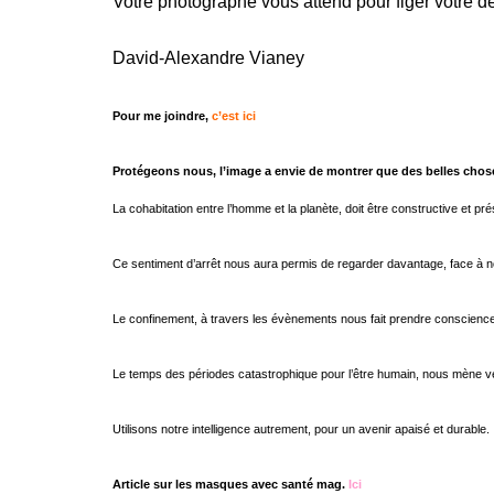
Votre photographe vous attend pour figer votre
David-Alexandre Vianey
Pour me joindre,
c’est ici
Protégeons nous,
l’image a envie de montrer que des belles chose
La cohabitation entre l’homme et la planète, doit être constructive et pr
Ce sentiment d’arrêt nous aura permis de regarder davantage, face à 
Le confinement, à travers les évènements nous fait prendre conscience, d
Le temps des périodes catastrophique pour l’être humain, nous mène ver
Utilisons notre intelligence autrement, pour un avenir apaisé et durable.
Article sur les masques avec santé mag.
Ici